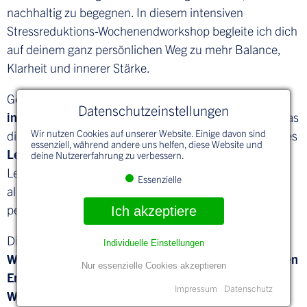
nachhaltig zu begegnen. In diesem intensiven
Stressreduktions-Wochenendworkshop begleite ich dich
auf deinem ganz persönlichen Weg zu mehr Balance,
Klarheit und innerer Stärke.
Gemeinsam schauen wir auf deine
individuellen
Datenschutzeinstellungen
inneren und äußeren Stressoren
und finden heraus, was
Wir nutzen Cookies auf unserer Website. Einige davon sind
dich wirklich belastet – und was dich stärkt. Mithilfe des
essenziell, während andere uns helfen, diese Website und
Lebensrads
analysieren wir deine aktuellen
deine Nutzererfahrung zu verbessern.
Lebensbereiche und entwickeln konkrete,
Essenzielle
alltagstaugliche Veränderungen, die sich an deinen
persönlichen Bedürfnissen orientieren.
Ich akzeptiere
Dich erwartet eine ausgewogene Mischung aus
Individuelle Einstellungen
Wissensimpulsen, Reflexionsübungen und praktischen
Nur essenzielle Cookies akzeptieren
Entspannungstechniken (Inhaltlich wie im Selfcare-
Impressum
Datenschutz
Workshop)
. Ein besonderes Highlight ist die