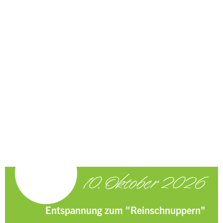
Über mich
Leistungen
Kurse & Termine
Feedback
10. Oktober 2026
Entspannung zum "Reinschnuppern"
Kontakt